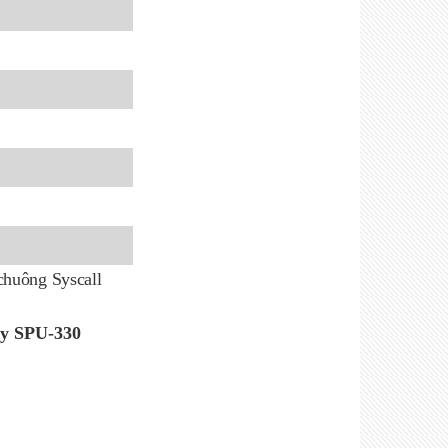
chuông Syscall
dây SPU-330