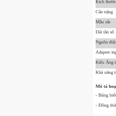
Kích thước
Cân nặng
Mầu sắc
Dải tần số
Nguồn điệ
Adapter in
Kiểu Ăng t
Khả năng t
Mô tả hoạ
- Bảng hiể
- Đồng thờ