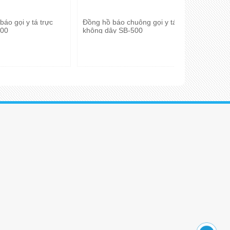
o gọi y tá trực
Đồng hồ báo chuông gọi y tá
Hệ thống c
600
không dây SB-500
WS-100