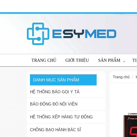
TRANG CHỦ
GIỚI THIỆU
SẢN PHẨM
T
trang chủ
DANH MỤC SẢN PHẨM
HỆ THỐNG BÁO GỌI Y TÁ
BÁO ĐỘNG ĐỎ NỘI VIỆN
HỆ THỐNG XẾP HÀNG TỰ ĐỘNG
CHỐNG BẠO HÀNH BÁC SĨ