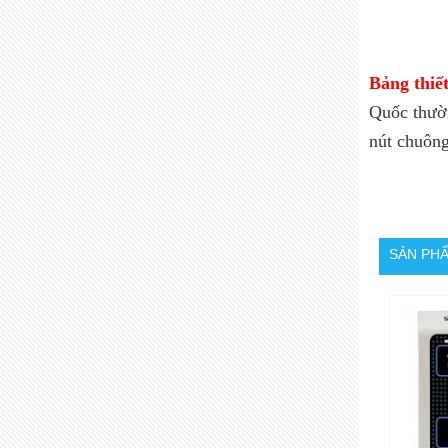
Bảng thiết
Quốc thườ
nút chuông
SẢN PH
MỤC