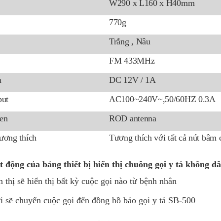
W290 x L160 x H40mm
770g
Trắng , Nâu
FM 433MHz
n
DC 12V / 1A
put
AC100~240V~,50/60HZ 0.3A
en
ROD antenna
ương thích
Tương thích với tất cả nút bâm 
t động của bảng thiết bị hiển thị chuông gọi y tá không 
n thị sẽ hiển thị bất kỳ cuộc gọi nào từ bệnh nhân
i sẽ chuyển cuộc gọi đến đồng hồ báo gọi y tá SB-500