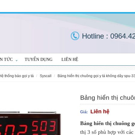
Hotline :
0964.4
IN TỨC
TUYỂN DỤNG
LIÊN HỆ
hệ thống báo gọi y tá
syscall
bảng hiển thị chuông gọi y tá không dây spu-3
Bảng hiển thị chu
Liên hệ
Giá:
Bảng hiển thị chuông 
thị 3 số phù hợp với các