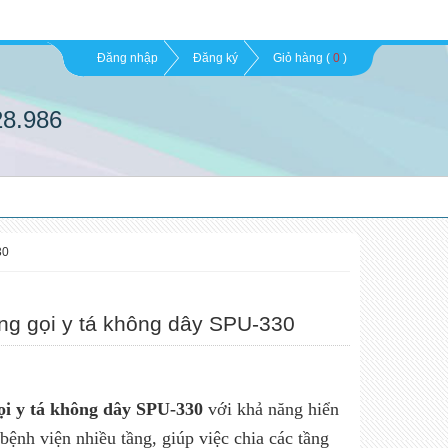
Đăng nhập
Đăng ký
Giỏ hàng (
0
)
28.986
30
ông gọi y tá không dây SPU-330
gọi y tá không dây SPU-330
với khả năng hiển
 bệnh viện nhiều tầng, giúp việc chia các tầng