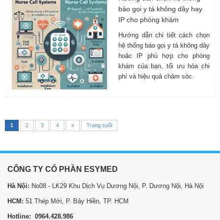
báo gọi y tá không dây hay
IP cho phòng khám
Hướng dẫn chi tiết cách chọn
hệ thống báo gọi y tá không dây
hoặc IP phù hợp cho phòng
khám của bạn, tối ưu hóa chi
phí và hiệu quả chăm sóc.
1
2
3
4
»
Trang cuối
CÔNG TY CỔ PHẦN ESYMED
Hà Nội:
No08 - LK29 Khu Dịch Vụ Dương Nội, P. Dương Nội, Hà Nội
HCM:
51 Thép Mới, P. Bảy Hiền, TP. HCM
Hotline: 0964.428.986