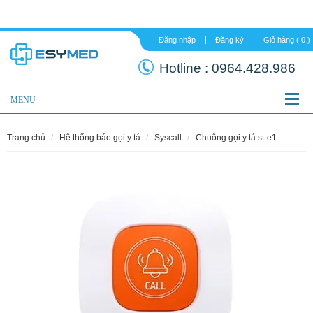
Đăng nhập
Đăng ký
Hotline :
0964.
MENU
trang chủ
hệ thống báo gọi y tá
syscall
chuông gọi y tá st-e1