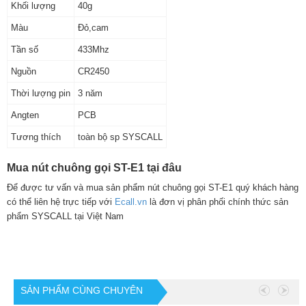
Khối lượng
40g
Màu
Đỏ,cam
Tần số
433Mhz
Nguồn
CR2450
Thời lượng pin
3 năm
Angten
PCB
Tương thích
toàn bộ sp SYSCALL
Mua nút chuông gọi ST-E1 tại đâu
Để được tư vấn và mua sản phẩm nút chuông gọi ST-E1 quý khách hàng
có thể liên hệ trực tiếp với
Ecall.vn
là đơn vị phân phối chính thức sản
phẩm SYSCALL tại Việt Nam
SẢN PHẨM CÙNG CHUYÊN