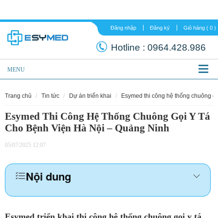
Đăng nhập
Đăng ký
Hotline :
0964.
MENU
trang chủ
tin tức
dự án triển khai
esymed thi công hệ thống chuông gọ
Esymed Thi Công Hệ Thống Chuông Gọi Y Tá
Cho Bệnh Viện Hà Nội – Quảng Ninh
05/07/2025 12:07
Nội dung
Esymed triển khai thi công hệ thống chuông gọi y tá