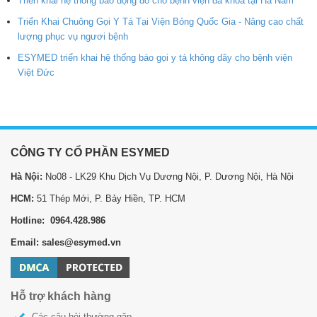
Triển khai hệ thống báo động đỏ cho bệnh viện đa khoa tại Hà Nam
Triển Khai Chuông Gọi Y Tá Tại Viện Bỏng Quốc Gia - Nâng cao chất
lượng phục vụ ngươi bệnh
ESYMED triển khai hệ thống báo gọi y tá không dây cho bệnh viện
Việt Đức
CÔNG TY CỔ PHẦN ESYMED
Hà Nội:
No08 - LK29 Khu Dịch Vụ Dương Nội, P. Dương Nội, Hà Nội
HCM:
51 Thép Mới, P. Bảy Hiền, TP. HCM
Hotline: 0964.428.986
Email: sales@esymed.vn
Hỗ trợ khách hàng
Các câu hỏi thường gặp