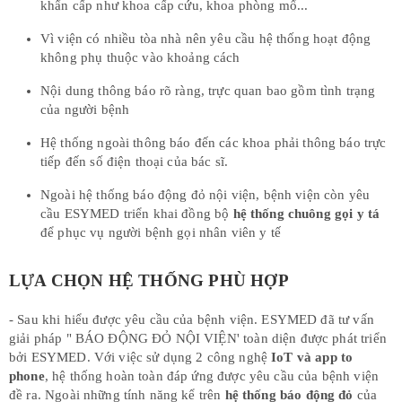
khẩn cấp như khoa cấp cứu, khoa phòng mổ...
Vì viện có nhiều tòa nhà nên yêu cầu hệ thống hoạt động
không phụ thuộc vào khoảng cách
Nội dung thông báo rõ ràng, trực quan bao gồm tình trạng
của người bệnh
Hệ thống ngoài thông báo đến các khoa phải thông báo trực
tiếp đến số điện thoại của bác sĩ.
Ngoài hệ thống báo động đỏ nội viện, bệnh viện còn yêu
cầu ESYMED triển khai đồng bộ
hệ thống chuông gọi y tá
để phục vụ người bệnh gọi nhân viên y tế
LỰA CHỌN HỆ THỐNG PHÙ HỢP
- Sau khi hiểu được yêu cầu của bệnh viện. ESYMED đã tư vấn
giải pháp " BÁO ĐỘNG ĐỎ NỘI VIỆN' toàn diện được phát triển
bởi ESYMED. Với việc sử dụng 2 công nghệ
IoT và app to
phone
, hệ thống hoàn toàn đáp ứng được yêu cầu của bệnh viện
đề ra. Ngoài những tính năng kể trên
hệ thống báo động đỏ
của