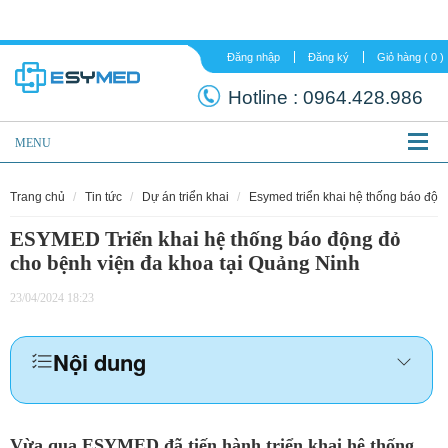
Đăng nhập
Đăng ký
Hotline :
0964.
MENU
trang chủ
tin tức
dự án triển khai
esymed triển khai hệ thống báo độn
ESYMED Triển khai hệ thống báo động đỏ
cho bệnh viện đa khoa tại Quảng Ninh
23/04/2024 18:23
Nội dung
Vừa qua ESYMED đã tiến hành triển khai hệ thống