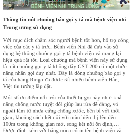
Thông tin nút chuông báo gọi y tá mà bệnh viện nhi
Trung ương sử dụng
Với mục đích chăm sóc người bệnh tốt hơn, hỗ trợ công
việc của các y tá trực, Bệnh viện Nhi đã đưa vào sử
dụng hệ thống chuông gọi y tá bệnh viện và mang lại
hiệu quả rất tốt. Loại chuông mà bệnh viện này sử dụng
là nút chuông gọi y tá không dây GST-200 có một chức
năng nhấn gọi duy nhất. Đây là dòng chuông báo gọi y
tá của hãng Ringo đã được rất nhiều bệnh viện Hàn,
Việt tin tưởng lắp đặt.
Một số ưu điểm nổi trội của thiết bị gọi này như: khả
năng chống nước tuyệt đối giúp lau rửa dễ dàng, vỏ
ngoài làm từ nhựa cứng chống xước, bền bỉ với thời
gian, khoảng cách kết nối với màn hiển thị lên đến
100m trong không gian mở, sóng kết nối ổn định,…
Được đính kèm với bảng mica có in tên bệnh viện và