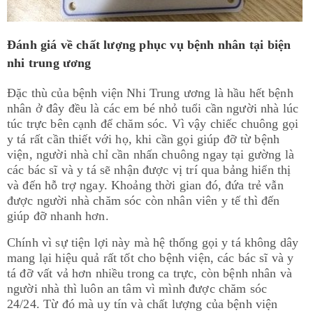
Đánh giá về chất lượng phục vụ bệnh nhân tại biện
nhi trung ương
Đặc thù của bệnh viện Nhi Trung ương là hầu hết bệnh
nhân ở đây đều là các em bé nhỏ tuổi cần người nhà lúc
túc trực bên cạnh để chăm sóc. Vì vậy chiếc chuông gọi
y tá rất cần thiết với họ, khi cần gọi giúp đỡ từ bệnh
viện, người nhà chỉ cần nhấn chuông ngay tại gường là
các bác sĩ và y tá sẽ nhận được vị trí qua bảng hiển thị
và đến hỗ trợ ngay. Khoảng thời gian đó, đứa trẻ vẫn
được người nhà chăm sóc còn nhân viên y tế thì đến
giúp đỡ nhanh hơn.
Chính vì sự tiện lợi này mà hệ thống gọi y tá không dây
mang lại hiệu quả rất tốt cho bệnh viện, các bác sĩ và y
tá đỡ vất vả hơn nhiều trong ca trực, còn bệnh nhân và
người nhà thì luôn an tâm vì mình được chăm sóc
24/24. Từ đó mà uy tín và chất lượng của bệnh viện