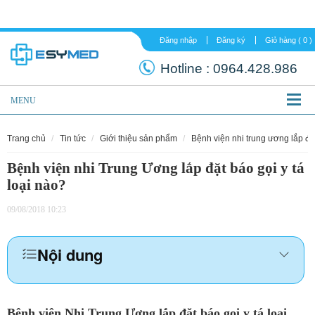
Đăng nhập
Đăng ký
Hotline :
0964.
MENU
trang chủ
tin tức
giới thiệu sản phẩm
bệnh viện nhi trung ương lắp đặ
Bệnh viện nhi Trung Ương lắp đặt báo gọi y tá
loại nào?
09/08/2018 10:23
Nội dung
Bệnh viện Nhi Trung Ương lắp đặt báo gọi y tá loại