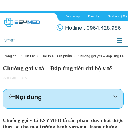
Đăng nhập
Đăng ký
Hotline :
0964.
MENU
trang chủ
tin tức
giới thiệu sản phẩm
chuông gọi y tá – đáp ứng tiêu c
Chuông gọi y tá – Đáp ứng tiêu chí bộ y tế
27/08/2018 10:35
Nội dung
Chuông gọi y tá ESYMED là sản phẩm duy nhất được
thiết kế cho môi trường bệnh viện,một trong những