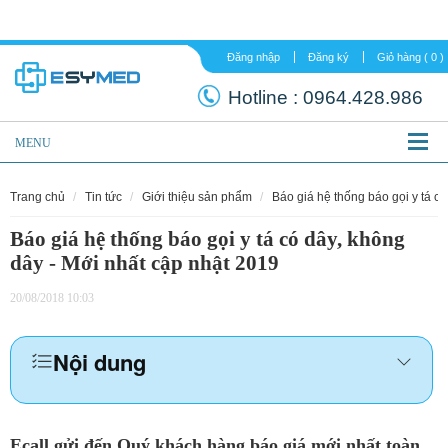
Đăng nhập
Đăng ký
Hotline :
0964.
MENU
trang chủ
tin tức
giới thiệu sản phẩm
báo giá hệ thống báo gọi y tá 
Báo giá hệ thống báo gọi y tá có dây, không
dây - Mới nhất cập nhật 2019
20/08/2018 10:03
Nội dung
Ecall gửi đến Quý khách hàng báo giá mới nhất toàn