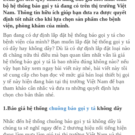
bộ hệ thống báo gọi y tá đang có trên thị trường Việt
Nam. Thông tin hữu ích giúp bạn đưa ra được quyết
định tốt nhất cho khi lựa chọn sản phẩm cho bệnh
viện, phòng khám của mình.
Bạn đang có dự định lắp đặt hệ thống báo gọi y tá cho
bệnh viện của mình? Bạn muốn lắp đặt hệ thống gọi y tá
có dây hay không dây? Dù là có dự định lắp đặt loại nào
đi chăng nữa thì điều mà bạn quan tâm nhất vẫn là giá
hệ thống báo gọi y tá là bao nhiêu đúng không nào? nếu
vậy bạn hãy xem ngay bài viết này nhé, bài viết này tôi
sẽ cung cấp cho bạn đọc về mức giá bán loại thiết bị gọi
y tế này hiện đang bán tại thị trường Việt Nam để bạn
tham khảo cân nhắc và đưa ra những quyết định lựa
chọn cho bản thân nhé.
1.Báo giá hệ thống
chuông báo gọi y tá
không dây
Nhắc đến hệ thống chuông báo gọi y tá không dây là
chúng ta sẽ nghĩ ngay đến 2 thương hiệu nổi tiếng hiện
đang làm mưa làm gió tại thị trường Việt Nam và thị