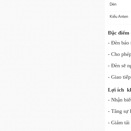
Dèn
Kiểu Anten
Đặc điểm 
- Đèn báo n
- Cho phép
- Đèn sẽ n
- Giao tiế
Lợi ích k
- Nhận biế
- Tăng sự 
- Giảm tải