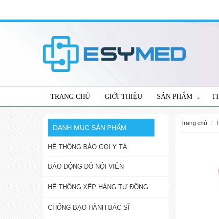
TRANG CHỦ
GIỚI THIỆU
SẢN PHẨM
T
trang chủ
DANH MỤC SẢN PHẨM
HỆ THỐNG BÁO GỌI Y TÁ
BÁO ĐỘNG ĐỎ NỘI VIỆN
HỆ THỐNG XẾP HÀNG TỰ ĐỘNG
CHỐNG BẠO HÀNH BÁC SĨ