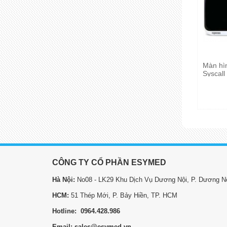
Màn hìn
Syscal
CÔNG TY CỔ PHẦN ESYMED
Hà Nội:
No08 - LK29 Khu Dịch Vụ Dương Nội, P. Dương Nộ
HCM:
51 Thép Mới, P. Bảy Hiền, TP. HCM
Hotline: 0964.428.986
Email: sales@esymed.vn