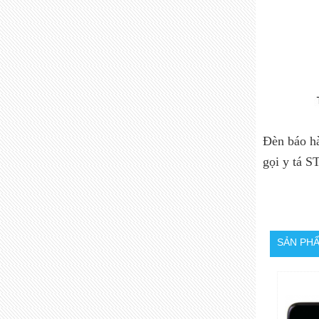
Đèn báo h
gọi y tá S
SẢN PH
MỤC