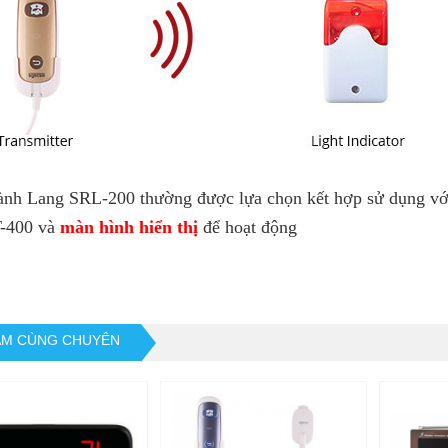
ành Lang SRL-200 thường được lựa chọn kết hợp sử dụng vớ
T-400 và
màn hình hiển thị
để hoạt động
ẨM CÙNG CHUYÊN