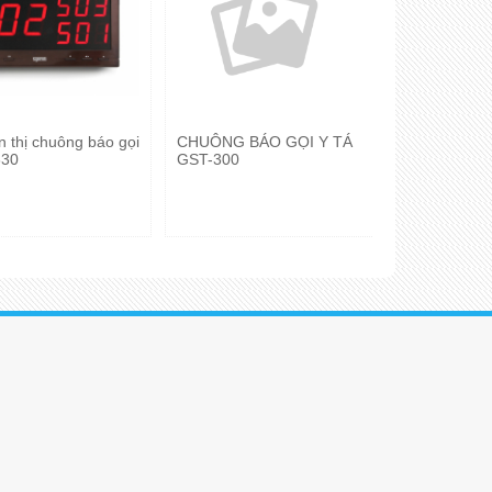
n thị chuông báo gọi
CHUÔNG BÁO GỌI Y TÁ
Đèn hiển th
330
GST-300
SRL-100