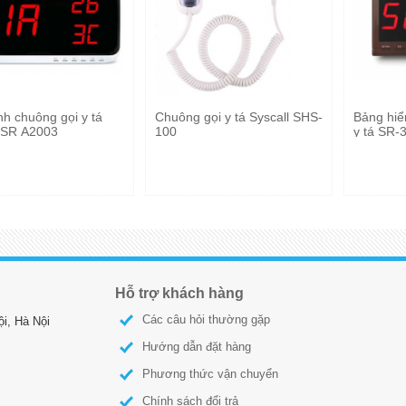
h chuông gọi y tá
Chuông gọi y tá Syscall SHS-
Bảng hiể
l SR A2003
100
y tá SR-
Hỗ trợ khách hàng
Các câu hỏi thường gặp
i, Hà Nội
Hướng dẫn đặt hàng
Phương thức vận chuyển
Chính sách đổi trả