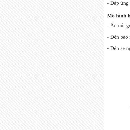
- Đáp ứng 
Mô hình h
- Ấn nút g
- Đèn báo 
- Đèn sẽ n