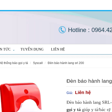
Hotline :
0964.4
IN TỨC
TUYỂN DỤNG
LIÊN HỆ
hệ thống báo gọi y tá
syscall
đèn báo hành lang srl 200
Đèn báo hành lan
Liên hệ
Giá:
Đèn báo hành lang SRL-
gọi y tá
giúp y tá/bác sỹ 