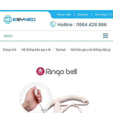
Đăng nhập
Đăng ký
Hotline :
0964.
MENU
trang chủ
hệ thống báo gọi y tá
syscall
nút báo gọi y tá không dây gs