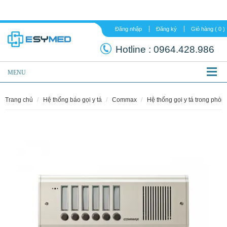
Đăng nhập
Đăng ký
Hotline :
0964.
MENU
trang chủ
hệ thống báo gọi y tá
commax
hệ thống gọi y tá trong ph