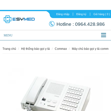
Đăng nhập
Đăng ký
Hotline :
0964.
MENU
trang chủ
hệ thống báo gọi y tá
commax
máy chủ báo gọi y tá comma