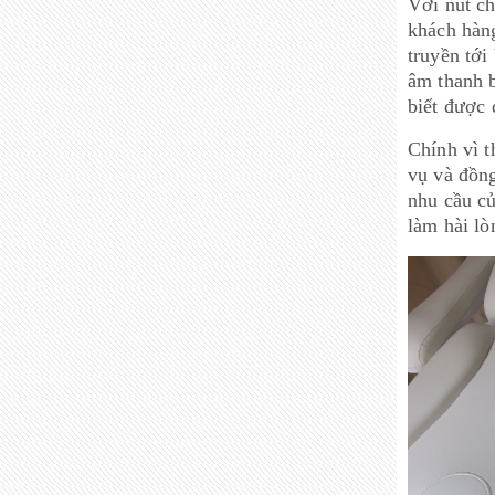
Với nút c
khách hàng
truyền tới
âm thanh b
biết được 
Chính vì t
vụ và đồng
nhu cầu củ
làm hài lò