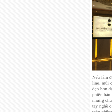
Nếu làm đ
line, mũi 
đẹp hơn dự
phiên bản 
những chu
tay nghề c
toàn những