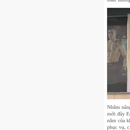
Nhằm nâng 
mới đây Er
nằm của kh
phục vụ, c