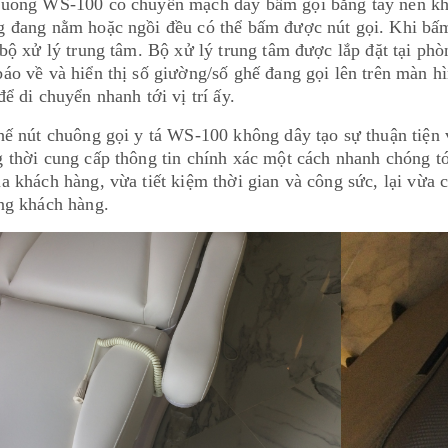
huông WS-100 có chuyển mạch dây bấm gọi bằng tay nên khi 
 đang nằm hoặc ngồi đều có thể bấm được nút gọi. Khi bấm n
 bộ xử lý trung tâm. Bộ xử lý trung tâm được lắp đặt tại phò
áo về và hiển thị số giường/số ghế đang gọi lên trên màn hìn
để di chuyển nhanh tới vị trí ấy.
hế nút chuông gọi y tá WS-100 không dây tạo sự thuận tiện
 thời cung cấp thông tin chính xác một cách nhanh chóng tớ
a khách hàng, vừa tiết kiệm thời gian và công sức, lại vừa c
ng khách hàng.