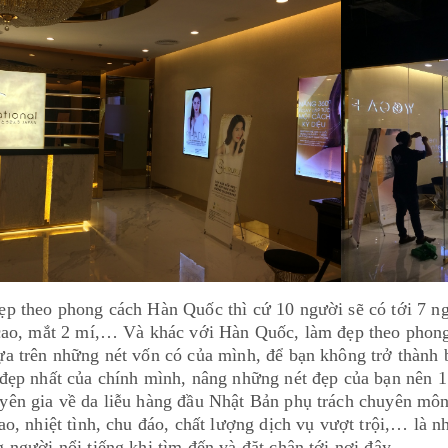
ẹp theo phong cách Hàn Quốc thì cứ 10 người sẽ có tới 7 n
cao, mắt 2 mí,… Và khác với Hàn Quốc, làm đẹp theo phong
a trên những nét vốn có của mình, để bạn không trở thành 
đẹp nhất của chính mình, nâng những nét đẹp của bạn nên 1 
yên gia về da liễu hàng đầu Nhật Bản phụ trách chuyên mô
ao, nhiệt tình, chu đáo, chất lượng dịch vụ vượt trội,… là 
 người nổi tiếng khi tìm đến và đặt chân tới nơi đây.