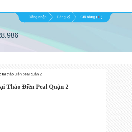
Đăng nhập
Đăng ký
Giỏ hàng (
0
)
28.986
ic tại thảo điền peal quận 2
tại Thảo Điền Peal Quận 2