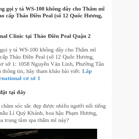
uông gọi y tá WS-100 không dây cho Thẩm mĩ
 cao cấp Thảo Điền Peal (số 12 Quốc Hương,
nal Clinic tại Thảo Điền Peal Quận 2
ng gọi y tá WS-100 không dây cho Thẩm mĩ
ao cấp Thảo Điền Peal (số 12 Quốc Hương,
cơ sở 1: 1058 Nguyễn Văn Linh, Phường Tân
 thông tin, hãy tham khảo bài viết:
Lắp
national cơ sở 1
đặt tại đây
ậy chăm sóc sắc đẹp được nhiều người nổi tiếng
o mẫu Lí Quý Khánh, hoa hậu Phạm Hương,
 trung tâm spa thẩm mĩ này?