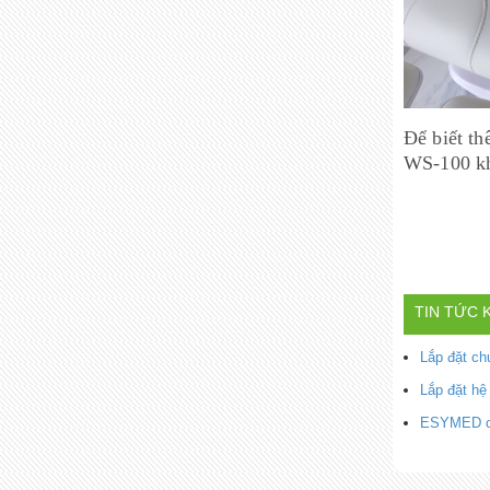
Để biết t
WS-100 kh
TIN TỨC 
Lắp đặt c
Lắp đặt hệ
ESYMED cùn