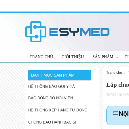
TRANG CHỦ
GIỚI THIỆU
SẢN PHẨM
T
trang chủ
DANH MỤC SẢN PHẨM
Lắp chuô
HỆ THỐNG BÁO GỌI Y TÁ
26/09/2016 06:5
BÁO ĐỘNG ĐỎ NỘI VIỆN
HỆ THỐNG XẾP HÀNG TỰ ĐỘNG
Nội
CHỐNG BẠO HÀNH BÁC SĨ