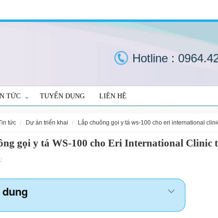
Hotline :
0964.4
IN TỨC
TUYỂN DỤNG
LIÊN HỆ
tin tức
dự án triển khai
lắp chuông gọi y tá ws-100 cho eri international clin
ng gọi y tá WS-100 cho Eri International Clinic 
2
 dung