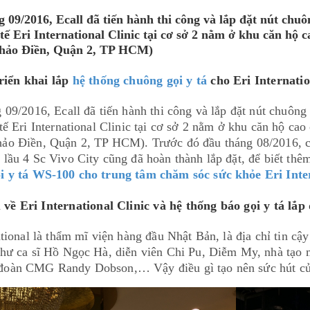
g 09/2016, Ecall đã tiến hành thi công và lắp đặt nút ch
 tế Eri International Clinic tại cơ sở 2 nằm ở khu căn hộ
hảo Điền, Quận 2, TP HCM)
triển khai lắp
hệ thống chuông gọi y tá
cho Eri Internatio
 09/2016, Ecall đã tiến hành thi công và lắp đặt nút chuô
tế Eri International Clinic tại cơ sở 2 nằm ở khu căn hộ c
ảo Điền, Quận 2, TP HCM). Trước đó đầu tháng 08/2016, 
lầu 4 Sc Vivo City cũng đã hoàn thành lắp đặt, để biết thêm
i y tá WS-100 cho trung tâm chăm sóc sức khỏe Eri Inter
 về Eri International Clinic và hệ thống báo gọi y tá lắp 
ational là thẩm mĩ viện hàng đầu Nhật Bản, là địa chỉ tin c
như ca sĩ Hồ Ngọc Hà, diễn viên Chi Pu, Diễm My, nhà tạ
oàn CMG Randy Dobson,… Vậy điều gì tạo nên sức hút của