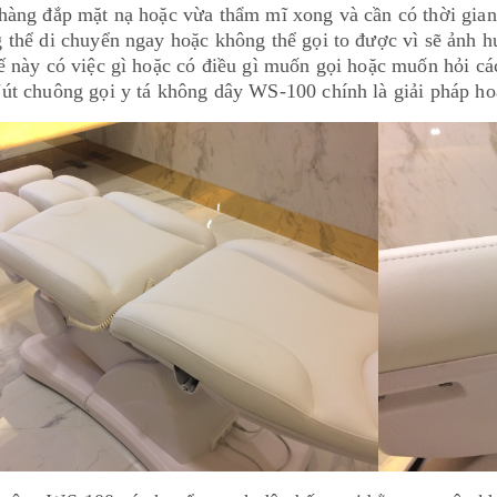
hàng đắp mặt nạ hoặc vừa thẩm mĩ xong và cần có thời gian
 thể di chuyển ngay hoặc không thể gọi to được vì sẽ ảnh 
ế này có việc gì hoặc có điều gì muốn gọi hoặc muốn hỏi cá
út chuông gọi y tá không dây WS-100 chính là giải pháp ho