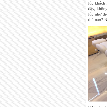
lúc khách 
dậy, không
lúc như th
thế nào? N