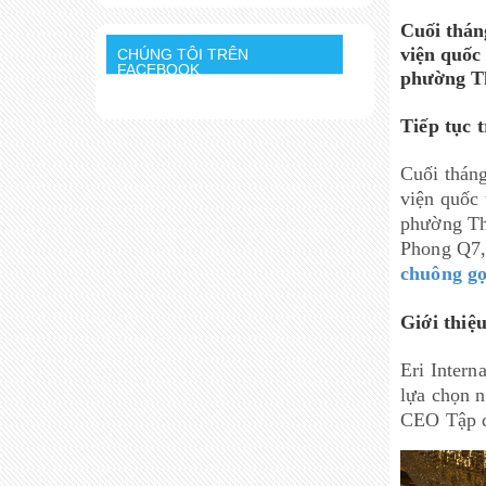
Cuối thán
viện quốc
CHÚNG TÔI TRÊN
FACEBOOK
phường T
Tiếp tục 
Cuối tháng
viện quốc 
phường Th
Phong Q7, 
chuông gọ
Giới thiệu
Eri Intern
lựa chọn 
CEO Tập đ