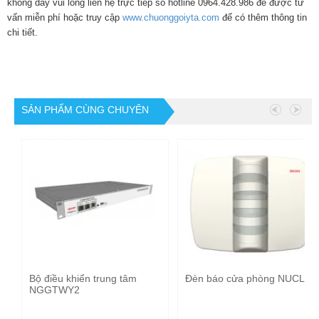
không dây vui lòng liên hệ trực tiếp số hotline 0964.428.986 để được tư
vấn miễn phí hoặc truy cập
www.chuonggoiyta.com
để có thêm thông tin
chi tiết.
SẢN PHẨM CÙNG CHUYÊN
MỤC
Bộ điều khiển trung tâm
Đèn báo cửa phòng NUCL4
NGGTWY2