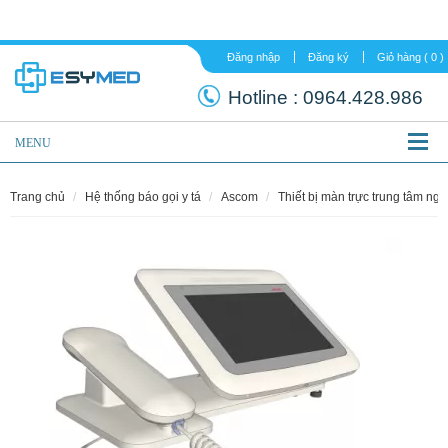
Đăng nhập
Đăng ký
Hotline :
0964.
MENU
trang chủ
hệ thống báo gọi y tá
ascom
thiết bị màn trực trung tâm ng