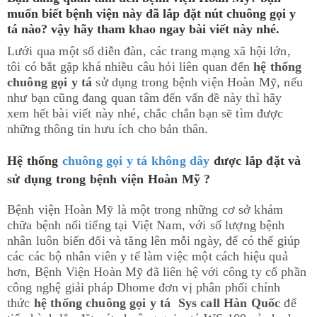
muốn biết bệnh viện này đã lắp đặt nút chuông gọi y
tá nào? vậy hãy tham khao ngay bài viết này nhé.
Lưới qua một số diễn đàn, các trang mạng xã hội lớn,
tôi có bắt gặp khá nhiều câu hỏi liên quan đến
hệ thống
chuông gọi y tá
sử dụng trong bệnh viện Hoàn Mỹ, nếu
như bạn cũng đang quan tâm đến vấn đề này thì hãy
xem hết bài viết này nhé, chắc chắn bạn sẽ tìm được
những thông tin hưu ích cho bản thân.
Hệ thống
chuông gọi y tá không dây
được lắp đặt và
sử dụng trong bệnh viện Hoàn Mỹ ?
Bệnh viện Hoàn Mỹ là một trong những cơ sở khám
chữa bệnh nổi tiếng tại Việt Nam, với số lượng bệnh
nhân luôn biến đổi và tăng lên mỗi ngày, để có thể giúp
các các bộ nhân viên y tế làm việc một cách hiệu quả
hơn, Bệnh Viện Hoàn Mỹ đã liên hệ với công ty cổ phần
công nghệ giải pháp Dhome đơn vị phân phối chính
thức
hệ thống chuông gọi y tá Sys call Hàn Quốc
để