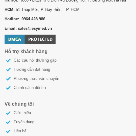
Hà Nội:
No08 - LK29 Khu Dịch Vụ Dương Nội, P. Dương Nội, Hà Nội
HCM:
51 Thép Mới, P. Bảy Hiền, TP. HCM
Hotline: 0964.428.986
Email: sales@esymed.vn
Hỗ trợ khách hàng
Các câu hỏi thường gặp
Hướng dẫn đặt hàng
Phương thức vận chuyển
Chính sách đổi trả
Về chúng tôi
Giới thiệu
Tuyển dụng
Liên hệ