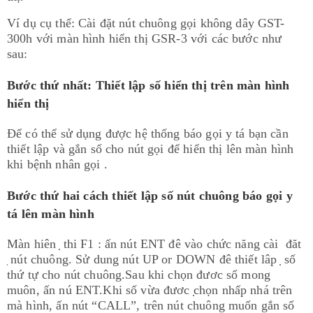
Ví dụ cụ thể: Cài đặt nút chuông gọi không dây GST-
300h với màn hình hiển thị GSR-3 với các bước như
sau:
Bước thứ nhất: Thiết lập số hiển thị trên màn hình
hiển thị
Để có thể sử dụng được hệ thống báo gọi y tá bạn cần
thiết lập và gắn số cho nút gọi để hiển thị lên màn hình
khi bệnh nhân gọi .
Bước thứ hai cách thiết lập số nút chuông báo gọi y
tá lên màn hình
Màn hiên ̣ thi F1 : ấn nút ENT đê vào chức năng cài đăt
̣ nút chuông. Sử dung nút UP or DOWN đê thiết lâp ̣ số
thứ tự cho nút chuông.Sau khi chọn đươc số mong
muôn, ấn nú ENT.Khi số vừa đươc ̣chọn nhấp nhá trên
mà hình, ấn nút “CALL”, trên nút chuông muốn gắn số