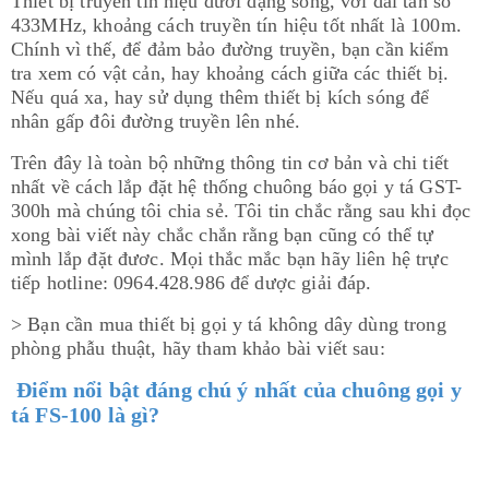
Thiết bị truyền tín hiệu dưới dạng sóng, với dải tần số
433MHz, khoảng cách truyền tín hiệu tốt nhất là 100m.
Chính vì thế, để đảm bảo đường truyền, bạn cần kiểm
tra xem có vật cản, hay khoảng cách giữa các thiết bị.
Nếu quá xa, hay sử dụng thêm thiết bị kích sóng để
nhân gấp đôi đường truyền lên nhé.
Trên đây là toàn bộ những thông tin cơ bản và chi tiết
nhất về cách lắp đặt hệ thống chuông báo gọi y tá GST-
300h mà chúng tôi chia sẻ. Tôi tin chắc rằng sau khi đọc
xong bài viết này chắc chắn rằng bạn cũng có thể tự
mình lắp đặt đươc. Mọi thắc mắc bạn hãy liên hệ trực
tiếp hotline: 0964.428.986 để dược giải đáp.
> Bạn cần mua thiết bị gọi y tá không dây dùng trong
phòng phẫu thuật, hãy tham khảo bài viết sau:
Điểm nổi bật đáng chú ý nhất của chuông gọi y
tá FS-100 là gì?