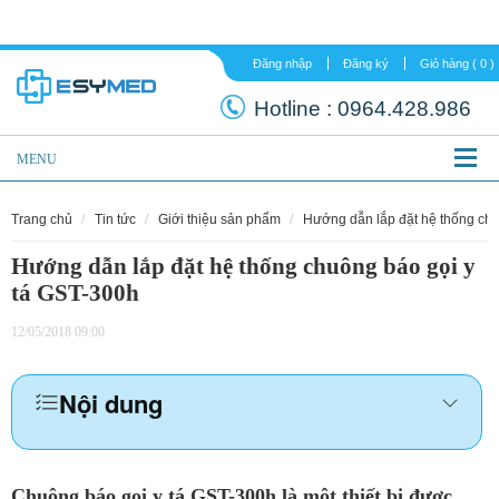
Đăng nhập
Đăng ký
Hotline :
0964.
MENU
trang chủ
tin tức
giới thiệu sản phẩm
hướng dẫn lắp đặt hệ thống chu
Hướng dẫn lắp đặt hệ thống chuông báo gọi y
tá GST-300h
12/05/2018 09:00
Nội dung
Chuông báo gọi y tá GST-300h là một thiết bị được