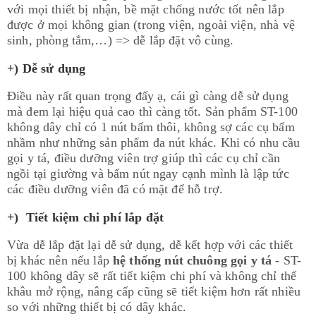
với mọi thiết bị nhận, bề mặt chống nước tốt nên lắp
được ở mọi không gian (trong viện, ngoài viện, nhà vệ
sinh, phòng tắm,…) => dễ lắp đặt vô cùng.​
+) Dễ sử dụng
Điều này rất quan trọng đấy ạ, cái gì càng dễ sử dụng
mà đem lại hiệu quả cao thì càng tốt. Sản phẩm ST-100
không dây chỉ có 1 nút bấm thôi, không sợ các cụ bấm
nhầm như những sản phẩm đa nút khác. Khi có nhu cầu
gọi y tá, điều dưỡng viên trợ giúp thì các cụ chỉ cần
ngồi tại giường và bấm nút ngay cạnh mình là lập tức
các điều dưỡng viên đã có mặt để hỗ trợ.
+) Tiết kiệm chi phí lắp đặt
Vừa dễ lắp đặt lại dễ sử dụng, dễ kết hợp với các thiết
bị khác nên nếu lắp
hệ thống nút chuông gọi y tá
- ST-
100 không dây sẽ rất tiết kiệm chi phí và không chỉ thế
khâu mở rộng, nâng cấp cũng sẽ tiết kiệm hơn rất nhiều
so với những thiết bị có dây khác.