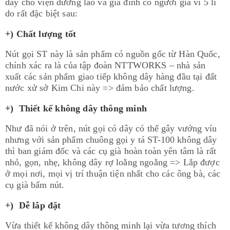
dây cho viện dưỡng lão và gia đình có người già vì 5 lí
do rất đặc biệt sau:
+) Chất lượng tốt
Nút gọi ST này là sản phẩm có nguồn gốc từ Hàn Quốc,
chính xác ra là của tập đoàn NTTWORKS – nhà sản
xuất các sản phẩm giao tiếp không dây hàng đầu tại đất
nước xử sở Kim Chi này => đảm bảo chất lượng.
+) Thiết kế không dây thông minh
Như đã nói ở trên, nút gọi có dây có thể gây vướng víu
nhưng với sản phẩm chuông gọi y tá ST-100 không dây
thì ban giám đốc và các cụ già hoàn toàn yên tâm là rất
nhỏ, gọn, nhẹ, không dây rợ loằng ngoằng => Lắp được
ở mọi nơi, mọi vị trí thuận tiện nhất cho các ông bà, các
cụ già bấm nút.
+) Dễ lắp đặt
Vừa thiết kế không dây thông minh lại vừa tương thích