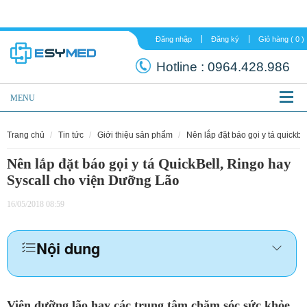
Đăng nhập
Đăng ký
Hotline :
0964.
MENU
trang chủ
tin tức
giới thiệu sản phẩm
nên lắp đặt báo gọi y tá quickb
Nên lắp đặt báo gọi y tá QuickBell, Ringo hay
Syscall cho viện Dưỡng Lão
16/05/2018 08:59
Nội dung
Viện dưỡng lão hay các trung tâm chăm sóc sức khỏe