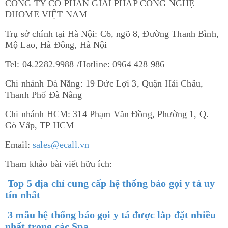
CÔNG TY CỔ PHẦN GIẢI PHÁP CÔNG NGHỆ
DHOME VIỆT NAM
Trụ sở chính tại Hà Nội: C6, ngõ 8, Đường Thanh Bình,
Mộ Lao, Hà Đông, Hà Nội
Tel: 04.2282.9988 /Hotline: 0964 428 986
Chi nhánh Đà Nẵng: 19 Đức Lợi 3, Quận Hải Châu,
Thanh Phố Đà Nẵng
Chi nhánh HCM: 314 Phạm Văn Đồng, Phường 1, Q.
Gò Vấp, TP HCM
Email:
sales@ecall.vn
Tham khảo bài viết hữu ích:
Top 5 địa chỉ cung cấp hệ thống báo gọi y tá uy
tín nhất
3 mẫu hệ thống báo gọi y tá được lắp đặt nhiều
nhất trong các Spa