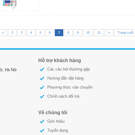
«
2
3
4
5
6
7
8
9
10
11
»
Trang cuối
Hỗ trợ khách hàng
Các câu hỏi thường gặp
i, Hà Nội
Hướng dẫn đặt hàng
Phương thức vận chuyển
Chính sách đổi trả
Về chúng tôi
Giới thiệu
Tuyển dụng