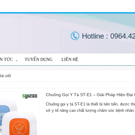
Hotline :
0964.4
IN TỨC
TUYỂN DỤNG
LIÊN HỆ
bài viết
Chuông Gọi Y Tá ST-E1 – Giải Pháp Hiện Đại 
Chuông gọi y tá ST-E1 là thiết bị tiên tiến, được 
sở y tế nâng cao chất lượng chăm sóc bệnh nhân.