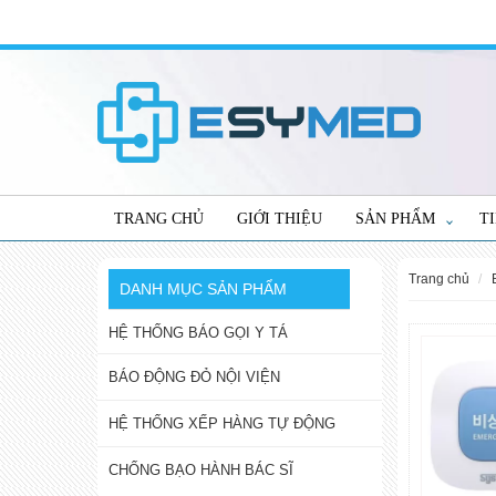
TRANG CHỦ
GIỚI THIỆU
SẢN PHẨM
T
trang chủ
DANH MỤC SẢN PHẨM
HỆ THỐNG BÁO GỌI Y TÁ
BÁO ĐỘNG ĐỎ NỘI VIỆN
HỆ THỐNG XẾP HÀNG TỰ ĐỘNG
CHỐNG BẠO HÀNH BÁC SĨ