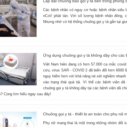
Lắp đặt chuông báo gọi y tá bên trong phòng đ
Các bệnh nhân có nguy cơ hoặc bệnh nhân siêu l
nCoV phát tán. Với số lượng bệnh nhân đông, c
Nhưng nhờ có hệ thống chuông gọi y tá gắn tại gi
Ứng dụng chuông gọi y tá không dây cho các 
Việt Nam hiện đang có hơn 57.000 ca mắc covid 
cứu, virus SAR - COVID 2 đã biến đổi hơn 6000 lầ
nguy hiểm hơn với khả năng né xét nghiệm nhanh v
vào trạng thái quá tải. Vì thế các bệnh viện d
chuông gọi y tá không dây tại các bệnh viện dã ch
o? Cùng tìm hiểu ngay sau đây!
Chuông gọi y tá - thiết bị an toàn cho phụ nữ 
Phụ nữ mang thai là một trong những nhóm đối t