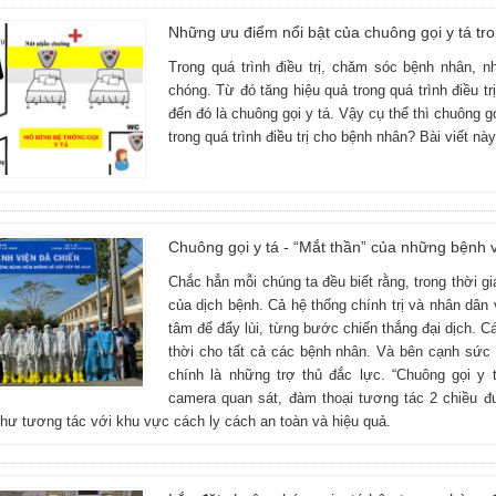
Những ưu điểm nổi bật của chuông gọi y tá tro
Trong quá trình điều trị, chăm sóc bệnh nhân, n
chóng. Từ đó tăng hiệu quả trong quá trình điều t
đến đó là chuông gọi y tá. Vậy cụ thể thì chuông gọ
trong quá trình điều trị cho bệnh nhân? Bài viết n
Chuông gọi y tá - “Mắt thần” của những bệnh 
Chắc hẳn mỗi chúng ta đều biết rằng, trong thời g
của dịch bệnh. Cả hệ thống chính trị và nhân dân 
tâm để đẩy lùi, từng bước chiến thắng đại dịch. C
thời cho tất cả các bệnh nhân. Và bên cạnh sức 
chính là những trợ thủ đắc lực. “Chuông gọi y 
camera quan sát, đàm thoại tương tác 2 chiều đư
hư tương tác với khu vực cách ly cách an toàn và hiệu quả.