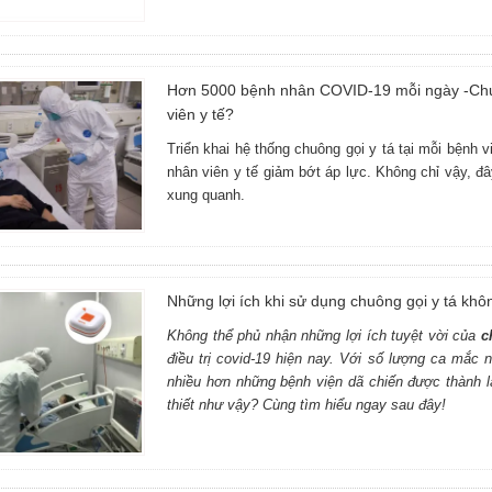
Hơn 5000 bệnh nhân COVID-19 mỗi ngày -Chuôn
viên y tế?
Triển khai hệ thống chuông gọi y tá tại mỗi bệnh v
nhân viên y tế giảm bớt áp lực. Không chỉ vậy, đ
xung quanh.
Những lợi ích khi sử dụng chuông gọi y tá kh
Không thể phủ nhận những lợi ích tuyệt vời của
c
điều trị covid-19 hiện nay. Với số lượng ca mắc 
nhiều hơn những bệnh viện dã chiến được thành lậ
thiết như vậy? Cùng tìm hiểu ngay sau đây!