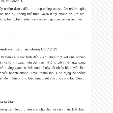
iều trị Covid 19
ây nhiễm được điều trị trong phòng áp lực âm nhằm ngăn
ác bác sỹ không thể trực 24/24 h tại phòng áp lực âm.
ường bệnh, bệnh nhân có thể gọi cấp cứu bất cứ lúc nào.
bệnh viện dã chiến chống COVID 19
19 trên cả nước tính đến 22/7. Theo một kết quả nghiên
n kể từ khi xuất hiện đến nay. Những biến thể ngày càng
à kháng vaccine. Với con số này rất nhiều bệnh viện lâm
ã chiến nhanh chóng được thành lập. Ứng dụng hệ thống
iến đem đến những hiệu quả tuyệt vời cho công tác điều trị
mang thai
ượng cần được chăm sóc chu đáo và cẩn thận. Đặc biệt,