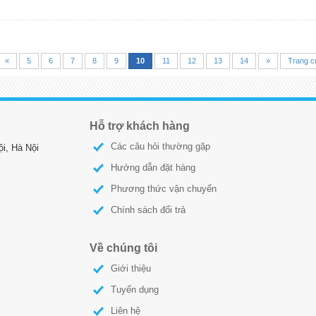
«
5
6
7
8
9
10
11
12
13
14
»
Trang c
Hỗ trợ khách hàng
Các câu hỏi thường gặp
i, Hà Nội
Hướng dẫn đặt hàng
Phương thức vận chuyển
Chính sách đổi trả
Về chúng tôi
Giới thiệu
Tuyển dụng
Liên hệ