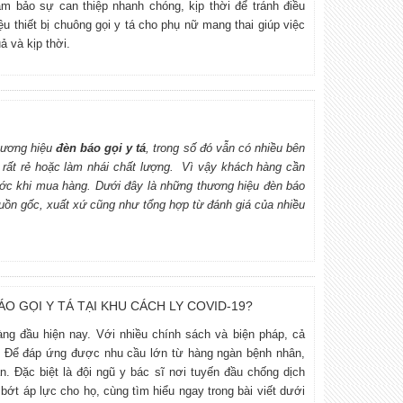
ảm bảo sự can thiệp nhanh chóng, kịp thời để tránh điều
hiệu thiết bị chuông gọi y tá cho phụ nữ mang thai giúp việc
ả và kịp thời.
thương hiệu
đèn báo gọi y tá
, trong số đó vẫn có nhiều bên
rất rẻ hoặc làm nhái chất lượng. Vì vậy khách hàng cần
ước khi mua hàng. Dưới đây là những thương hiệu đèn báo
nguồn gốc, xuất xứ cũng như tổng hợp từ đánh giá của nhiều
 GỌI Y TÁ TẠI KHU CÁCH LY COVID-19?
g đầu hiện nay. Với nhiều chính sách và biện pháp, cả
h. Để đáp ứng được nhu cầu lớn từ hàng ngàn bệnh nhân,
n. Đặc biệt là đội ngũ y bác sĩ nơi tuyến đầu chống dịch
 bớt áp lực cho họ, cùng tìm hiểu ngay trong bài viết dưới