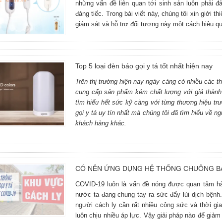
những vấn đề liên quan tới sinh sản luôn phải đ
đáng tiếc. Trong bài viết này, chúng tôi xin giới t
giám sát và hỗ trợ đối tượng này một cách hiệu qu
Top 5 loại đèn báo gọi y tá tốt nhất hiện nay
Trên thị trường hiện nay ngày càng có nhiều các 
cung cấp sản phẩm kém chất lượng với giá thành 
tìm hiểu hết sức kỹ càng với từng thương hiệu tr
gọi y tá uy tín nhất mà chúng tôi đã tìm hiểu về 
khách hàng khác.
CÓ NÊN ỨNG DỤNG HỆ THỐNG CHUÔNG BÁO
COVID-19 luôn là vấn đề nóng được quan tâm hàn
nước ta đang chung tay ra sức đẩy lùi dịch bện
người cách ly cần rất nhiều công sức và thời gia
luôn chịu nhiều áp lực. Vậy giải pháp nào để giảm