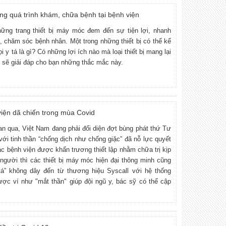
ng quá trình khám, chữa bệnh tại bệnh viện
hững trang thiết bị máy móc đem đến sự tiện lợi, nhanh
rị, chăm sóc bệnh nhân. Một trong những thiết bị có thể kể
i y tá là gì? Có những lợi ích nào mà loại thiết bị mang lại
ày sẽ giải đáp cho bạn những thắc mắc này.
viện dã chiến trong mùa Covid
ian qua, Việt Nam đang phải đối diện đợt bùng phát thứ Tư
với tinh thần “chống dịch như chống giặc” đã nỗ lực quyết
ác bệnh viện được khẩn trương thiết lập nhằm chữa trị kịp
người thì các thiết bị máy móc hiện đại thông minh cũng
tá” không dây đến từ thương hiệu Syscall với hệ thống
ợc ví như "mắt thần" giúp đội ngũ y, bác sỹ có thể cập