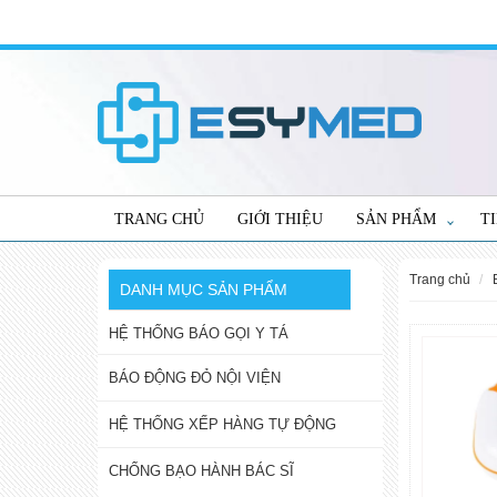
TRANG CHỦ
GIỚI THIỆU
SẢN PHẨM
T
trang chủ
DANH MỤC SẢN PHẨM
HỆ THỐNG BÁO GỌI Y TÁ
BÁO ĐỘNG ĐỎ NỘI VIỆN
HỆ THỐNG XẾP HÀNG TỰ ĐỘNG
CHỐNG BẠO HÀNH BÁC SĨ