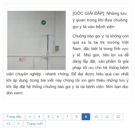
[GÓC GIẢI ĐÁP]: Những lưu
ý quan trọng khi đưa chuông
gọi y tá vào bệnh viện
Chuông báo gọi y tá không còn
quá xa lạ tại thị trường Việt
Nam, đặc biệt là trong lĩnh vực
y tế. Nhỏ gọn, tiện lợi và dễ
dàng lắp đặt, sản phẩm là giải
pháp tối ưu cho hệ thống bệnh
viện chuyên nghiệp - nhanh chóng. Để đạt được hiệu quả cao nhất
khi áp dụng, trong bài viết này chúng tôi xin giới thiệu những lưu ý
khi lắp đặt hệ thống chuông báo gọi y tá tại bệnh viện. Mời bạn đọc
đón xem!
Trang đầu
«
4
5
6
7
8
9
10
11
12
13
»
Trang cuối