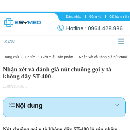
Đăng nhập
Đăng ký
Hotline :
0964.
MENU
trang chủ
tin tức
giới thiệu sản phẩm
nhận xét và đánh giá nút chuôn
Nhận xét và đánh giá nút chuông gọi y tá
không dây ST-400
20/08/2016 06:45
Nội dung
Nút chuông gọi y tá không dây ST-400 là sản phẩm