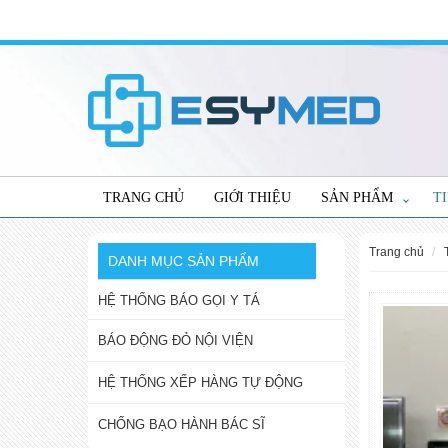
TRANG CHỦ
GIỚI THIỆU
SẢN PHẨM
T
trang chủ
DANH MỤC SẢN PHẨM
HỆ THỐNG BÁO GỌI Y TÁ
BÁO ĐỘNG ĐỎ NỘI VIỆN
HỆ THỐNG XẾP HÀNG TỰ ĐỘNG
CHỐNG BẠO HÀNH BÁC SĨ